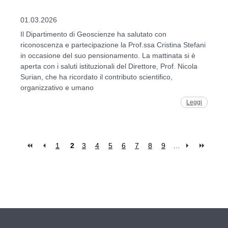
01.03.2026
Il Dipartimento di Geoscienze ha salutato con
riconoscenza e partecipazione la Prof.ssa Cristina Stefani
in occasione del suo pensionamento. La mattinata si è
aperta con i saluti istituzionali del Direttore, Prof. Nicola
Surian, che ha ricordato il contributo scientifico,
organizzativo e umano
Leggi
1
2
3
4
5
6
7
8
9
…
Pages