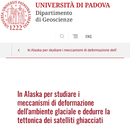
SEARCH
ENG
In Alaska per studiare i meccanismi di deformazione dell'ambiente g
Vai
al
contenuto
In Alaska per studiare i
meccanismi di deformazione
dell'ambiente glaciale e dedurre la
tettonica dei satelliti ghiacciati