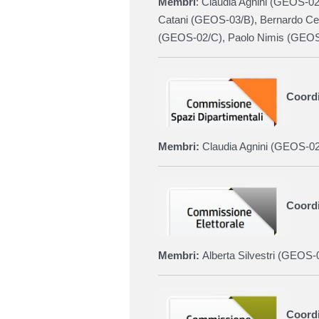
Membri
:
Claudia Agnini (GEOS-02
Catani (GEOS-03/B), Bernardo Ce
(
GEOS-02/C
)
,
Paolo Nimis (
GEOS
Coordi
Membri:
Claudia Agnini (
GEOS-02
Coordi
Membri:
Alberta Silvestri (
GEOS-
Coordi