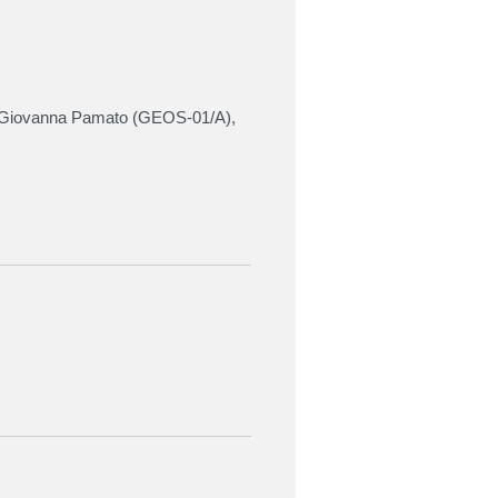
a Giovanna Pamato
(
GEOS-01/A
),