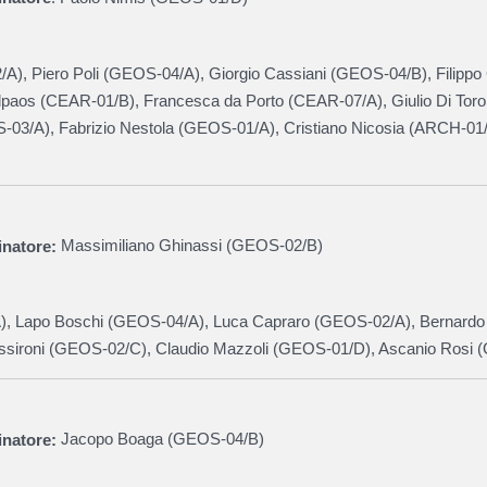
A), Piero Poli (
GEOS-04/A
),
Giorgio Cassiani (
GEOS-04/B
),
Filipp
paos (
CEAR-01/B
), Francesca da Porto (
CEAR-07/A
), Giulio Di Toro
-03/A
)
, Fabrizio Nestola (GEOS-01/A),
Cristiano Nicosia (
ARCH-01
natore:
Massimiliano Ghinassi (
GEOS-02/B
)
),
Lapo Boschi (
GEOS-04/A
),
Luca Capraro (
GEOS-02/A),
Bernardo
sironi (
GEOS-02/C
)
, Claudio Mazzoli (
GEOS-01/D
), Ascanio Rosi (
inatore:
Jacopo Boaga (
GEOS-04/B
)