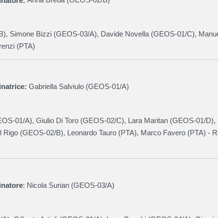
natore:
Anna Breda (
GEOS-02/B
)
B
), Simone Bizzi
(
GEOS-03/A
)
, Davide Novella (
GEOS-01/C),
Manue
orenzi (PTA)
natrice:
Gabriella Salviulo (
GEOS-01/A
)
OS-01/A
), Giulio Di Toro (
GEOS-02/C
), Lara Maritan (
GEOS-01/D
),
 Rigo (
GEOS-02/B
), Leonardo Tauro (PTA), Marco Favero (PTA) - R
inatore
: Nicola Surian (
GEOS-03/A
)