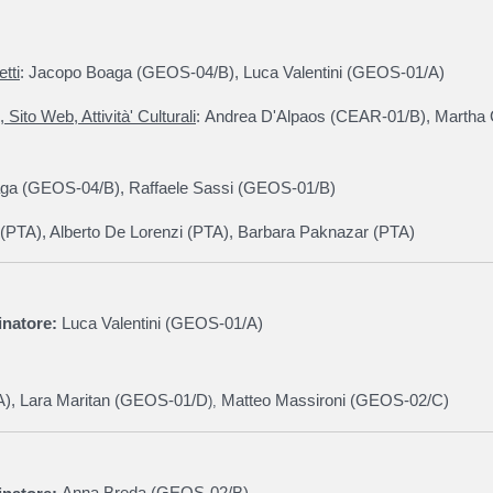
tti
:
Jacopo Boaga (
GEOS-04/B
)
, Luca Valentini (
GEOS-01/A
)
Sito Web, Attività' Culturali
:
Andrea D'Alpaos (
CEAR-01/B
), Marth
ga (
GEOS-04/B
)
,
Raffaele Sassi (
GEOS-01/B
)
 (PTA), Alberto De Lorenzi (PTA), Barbara Paknazar (PTA)
inatore:
Luca Valentini (
GEOS-01/A
)
A
),
Lara Maritan (GEOS-01/D
Matteo Massironi (GEOS-02/C)
),