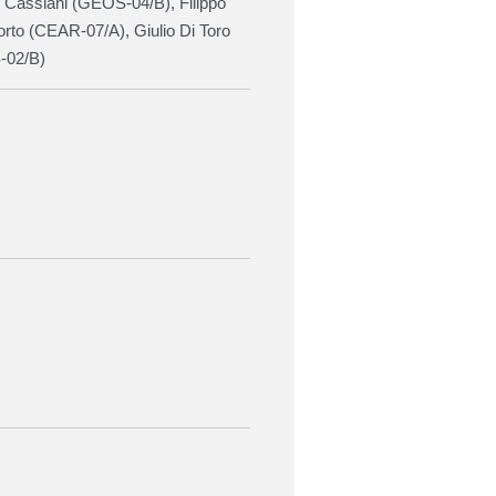
 Cassiani (
GEOS-04/B
), Filippo
rto (
CEAR-07/A
),
Giulio Di Toro
-02/B
)