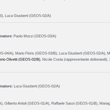
B
),
Luca Giusberti (
GEOS-02/A
)
inatore
: Paolo Mozzi (
GEOS-03/A
)
S-04/A
), Mario Floris (GEOS-03/B), Luca Giusberti (GEOS-02/A), 
erio Olivetti (GEOS-02/B)
, Nicole Costa (rappresentante dottorandi), 
natore:
Luca Giusberti (
GEOS-02/A
)
A
), Gilberto Artioli (
GEOS-01/A
), Raffaele Sassi (
GEOS-01/B
)
,
Mariag