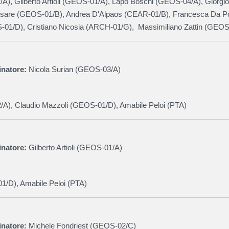
/A),
Gilberto Artioli (
GEOS-01/A
), Lapo Boschi
(
GEOS-04/A
),
Giorgio
sare (
GEOS-01/B
),
Andrea D'Alpaos (
CEAR-01/B
),
Francesca Da Po
-01/D
), Cristiano Nicosia (
ARCH-01/G
),
Massimiliano Zattin (
GEOS
natore:
Nicola Surian (
GEOS-03/A
)
/A
), Claudio Mazzoli (
GEOS-01/D
), Amabile Peloi (PTA)
natore:
Gilberto Artioli (
GEOS-01/A
)
01/D
), Amabile Peloi (PTA)
natore:
Michele Fondriest (
GEOS-02/C
)