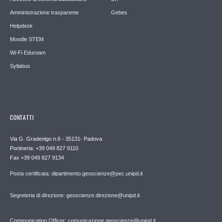
Amministrazione trasparente
Gebes
Helpdesk
Moodle STEM
Wi-Fi Eduroam
Syllabus
CONTATTI
Via G. Gradenigo n.6 - 35131- Padova
Portineria: +39 049 827 9110
Fax +39 049 827 9134
Posta certificata: dipartimento.geoscienze@pec.unipd.it
Segreteria di direzione: geoscienze.direzione@unipd.it
Communication Officer: comunicazione.geoscienze@unipd.it