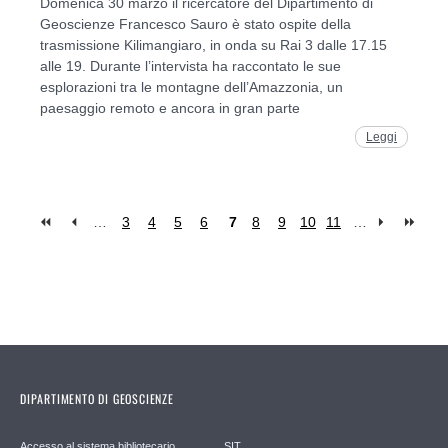
Domenica 30 marzo il ricercatore del Dipartimento di
Geoscienze Francesco Sauro è stato ospite della
trasmissione Kilimangiaro, in onda su Rai 3 dalle 17.15
alle 19. Durante l’intervista ha raccontato le sue
esplorazioni tra le montagne dell’Amazzonia, un
paesaggio remoto e ancora in gran parte
Leggi
…
3
4
5
6
7
8
9
10
11
…
Pages
DIPARTIMENTO DI GEOSCIENZE
Accesso al sistema bibliotecario
SIT