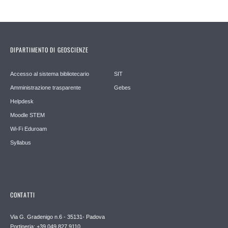
DIPARTIMENTO DI GEOSCIENZE
Accesso al sistema bibliotecario
SIT
Amministrazione trasparente
Gebes
Helpdesk
Moodle STEM
Wi-Fi Eduroam
Syllabus
CONTATTI
Via G. Gradenigo n.6 - 35131- Padova
Portineria: +39 049 827 9110