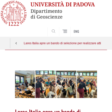
SEARCH
ENG
Lares Italia apre un bando di selezione per realizzare attività di e
Vai
al
contenuto
Lares Italia apre un bando di