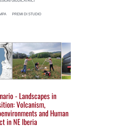
SIONI GIUDICATRICI
MPA
PREMI DI STUDIO
nario - Landscapes in
ition: Volcanism,
oenvironments and Human
t in NE Iberia