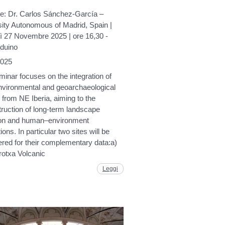
re: Dr. Carlos Sánchez-García –
sity Autonomous of Madrid, Spain |
ì 27 Novembre 2025 | ore 16,30 -
rduino
2025
inar focuses on the integration of
nvironmental and geoarchaeological
 from NE Iberia, aiming to the
ruction of long-term landscape
ion and human–environment
tions. In particular two sites will be
red for their complementary data:a)
rotxa Volcanic
Leggi