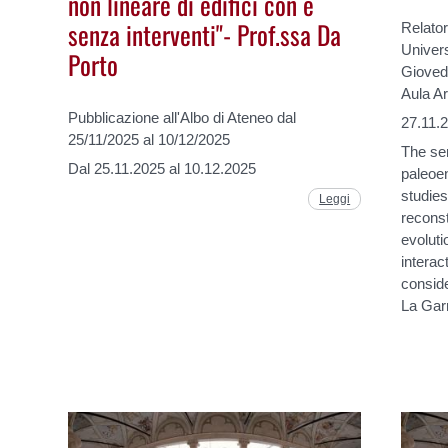
non lineare di edifici con e
senza interventi"- Prof.ssa Da
Relato
Univer
Porto
Gioved
Aula A
Pubblicazione all'Albo di Ateneo dal
27.11.
25/11/2025 al 10/12/2025
The sem
Dal 25.11.2025 al 10.12.2025
paleoe
studies
Leggi
reconst
evolut
interac
conside
La Gar