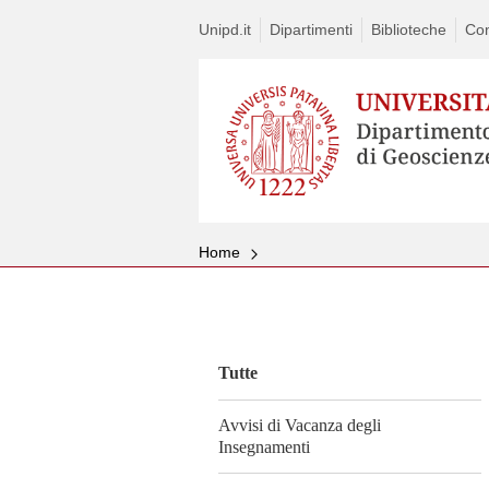
Unipd.it
Dipartimenti
Biblioteche
Con
Home
Vai
al
contenuto
Tutte
Avvisi di Vacanza degli
Insegnamenti