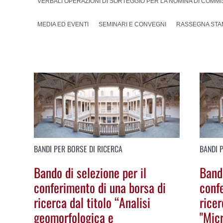
VERBALI OPERAZIONI DI SORTEGGIO PER LA NOMINA DI COMMIS
MEDIA ED EVENTI
SEMINARI E CONVEGNI
RASSEGNA STA
BANDI PER BORSE DI RICERCA
BANDI 
Bando di selezione per il
Bando
conferimento di una borsa di
conf
ricerca dal titolo “Analisi
ricer
geomorfologica e
"Mic