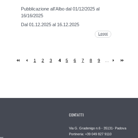
Pubblicazione all'Albo dal 01/12/2025 al
16/16/2025
Dal 01.12.2025 al 16.12.2025
Leggi
1
2
3
4
5
6
7
8
9
…
CONTATTI
Via G. Gradenigo n.6 - 35131- Padova
Portineria: +39 049 827 9110
es