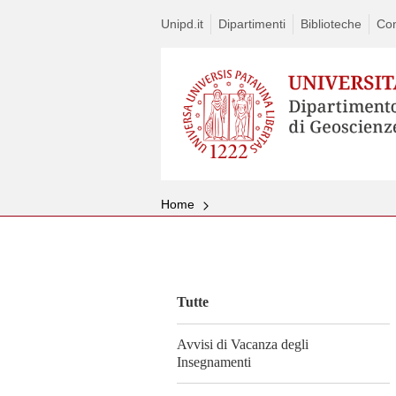
Unipd.it
Dipartimenti
Biblioteche
Con
Home
Vai
al
contenuto
Tutte
Avvisi di Vacanza degli
Insegnamenti