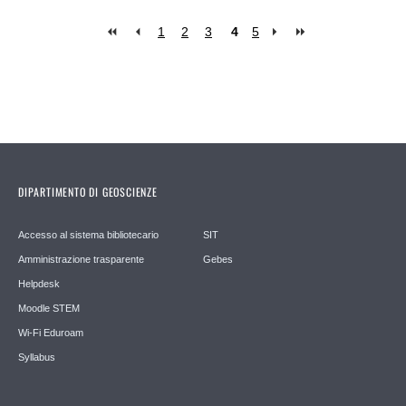
1
2
3
4
5
Pages
DIPARTIMENTO DI GEOSCIENZE
Accesso al sistema bibliotecario
SIT
Amministrazione trasparente
Gebes
Helpdesk
Moodle STEM
Wi-Fi Eduroam
Syllabus