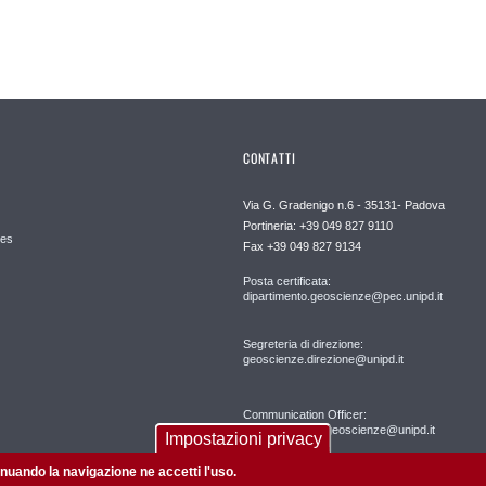
CONTATTI
Via G. Gradenigo n.6 - 35131- Padova
Portineria: +39 049 827 9110
es
Fax +39 049 827 9134
Posta certificata:
dipartimento.geoscienze@pec.unipd.it
Segreteria di direzione:
geoscienze.direzione@unipd.it
Communication Officer:
comunicazione.geoscienze@unipd.it
Impostazioni privacy
tinuando la navigazione ne accetti l'uso.