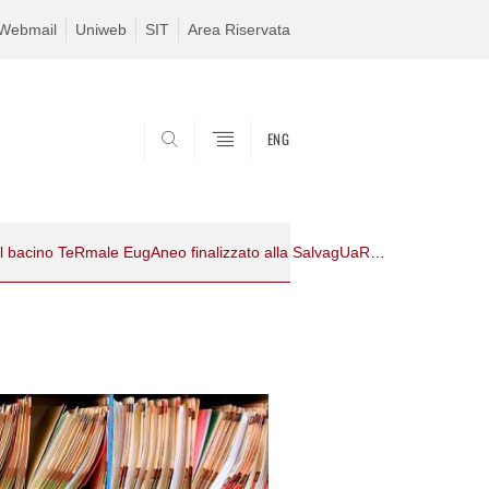
Webmail
Uniweb
SIT
Area Riservata
ENG
SEARCH
Selezione per 1 assegno di ricerca (Tipo A) - titolo "Monitoraggio del bacino TeRmale EugAneo finalizzato alla SalvagUaRdia e tutela del giacimEnto termale (TREASURE)" - Fondi Progetto Treasure - Responsabile scientifico Prof. Paolo Fabbri