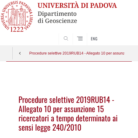
SEARCH
ENG
Procedure selettive 2019RUB14 - Allegato 10 per assunzione 15 
Vai
al
contenuto
Procedure selettive 2019RUB14 -
Allegato 10 per assunzione 15
ricercatori a tempo determinato ai
sensi legge 240/2010