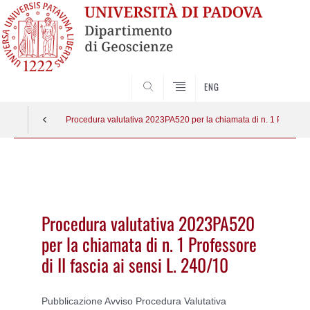
SEARCH
ENG
Procedura valutativa 2023PA520 per la chiamata di n. 1 Professore
Vai
al
contenuto
Procedura valutativa 2023PA520
per la chiamata di n. 1 Professore
di II fascia ai sensi L. 240/10
Pubblicazione Avviso Procedura Valutativa