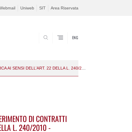
Webmail
Uniweb
SIT
Area Riservata
ENG
SEARCH
PROCEDURA SELETTIVA PER IL CONFERIMENTO DI CONTRATTI DI RICERCA AI SENSI DELL’ART. 22 DELLA L. 240/2010 - 2025_CDR_01_ GEO- “Stratigrafia cretacico-cenozoica dell'area del foglio Vicenza”_ Responsabile Scientifico Prof. Nereo Preto
ERIMENTO DI CONTRATTI
ELLA L. 240/2010 -