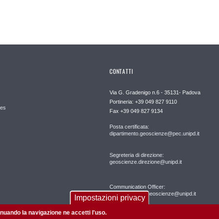
CONTATTI
Via G. Gradenigo n.6 - 35131- Padova
Portineria: +39 049 827 9110
es
Fax +39 049 827 9134
Posta certificata:
dipartimento.geoscienze@pec.unipd.it
Segreteria di direzione:
geoscienze.direzione@unipd.it
Communication Officer:
comunicazione.geoscienze@unipd.it
Impostazioni privacy
tinuando la navigazione ne accetti l'uso.