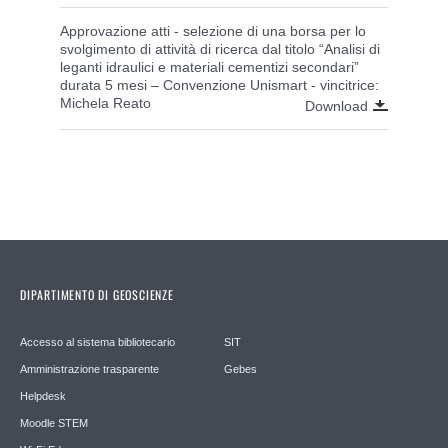
Approvazione atti - selezione di una borsa per lo
svolgimento di attività di ricerca dal titolo “Analisi di
leganti idraulici e materiali cementizi secondari”
durata 5 mesi – Convenzione Unismart - vincitrice:
Michela Reato
Download
DIPARTIMENTO DI GEOSCIENZE
Accesso al sistema bibliotecario
SIT
Amministrazione trasparente
Gebes
Helpdesk
Moodle STEM