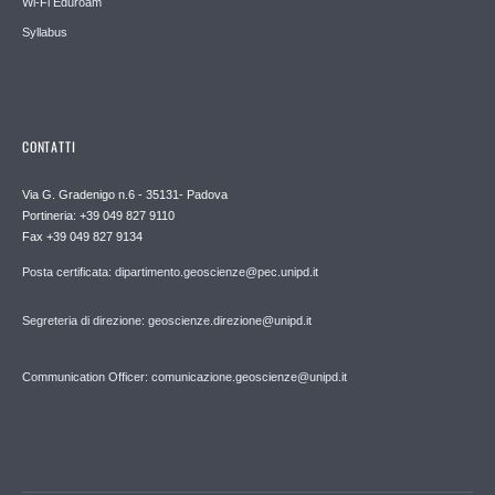
Wi-Fi Eduroam
Syllabus
CONTATTI
Via G. Gradenigo n.6 - 35131- Padova
Portineria: +39 049 827 9110
Fax +39 049 827 9134
Posta certificata: dipartimento.geoscienze@pec.unipd.it
Segreteria di direzione: geoscienze.direzione@unipd.it
Communication Officer: comunicazione.geoscienze@unipd.it