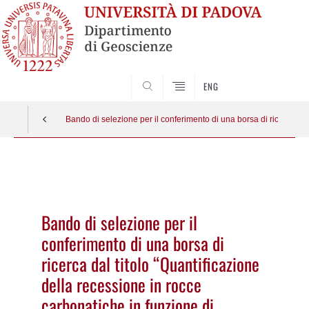
SEARCH
ENG
Bando di selezione per il conferimento di una borsa di ricerca dal
Vai
al
contenuto
Bando di selezione per il
conferimento di una borsa di
ricerca dal titolo “Quantificazione
della recessione in rocce
carbonatiche in funzione di