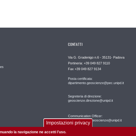
CONTATTI
Via G. Gradenigo n.6 - 35131- Padova
Portineria: +39 049 827 9110
es
Fax +39 049 827 9134
Posta certificata:
dipartimento.geoscienze@pec.unipd.it
Segreteria di direzione:
geoscienze.direzione@unipd.it
Communication Officer:
comunicazione.geoscienze@unipd.it
Impostazioni privacy
tinuando la navigazione ne accetti l'uso.