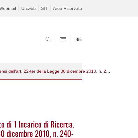
Webmail
Uniweb
SIT
Area Riservata
ENG
SEARCH
Bando di selezione per il conferimento di 1 Incarico di Ricerca, ai sensi dell’art. 22-ter della Legge 30 dicembre 2010, n. 240-2025_IR_4_GEO–"Modellazione numerica e analisi non-lineari di strutture esistenti con tamponature in laterizio" Prof. da Porto
o di 1 Incarico di Ricerca,
e 30 dicembre 2010, n. 240-