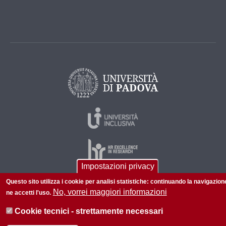
Impostazioni privacy
Questo sito utilizza i cookie per analisi statistiche: continuando la navigazion
No, vorrei maggiori informazioni
ne accetti l'uso.
© 2026 Università di Padova - Tutti i diritti riservati
P.I. 00742430283 C.F. 80006480281
Cookie tecnici - strettamente necessari
Informazioni su questo sito
Privacy policy