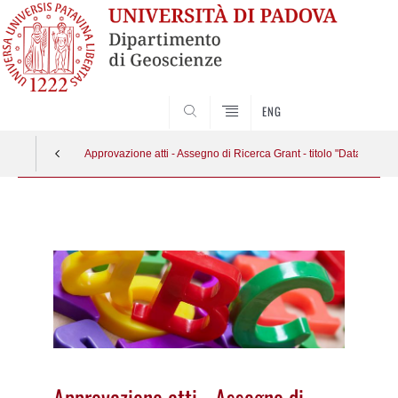
SEARCH
ENG
Approvazione atti - Assegno di Ricerca Grant - titolo "Datazione al
Vai
al
contenuto
Approvazione atti - Assegno di