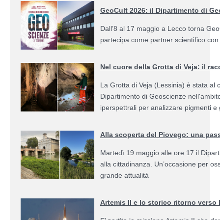
GeoCult 2026: il Dipartimento di Geo
Dall’8 al 17 maggio a Lecco torna GeoCu
partecipa come partner scientifico con 
Nel cuore della Grotta di Veja: il 
La Grotta di Veja (Lessinia) è stata al
Dipartimento di Geoscienze nell'ambito
iperspettrali per analizzare pigmenti e g
Alla scoperta del Piovego: una pass
Martedì 19 maggio alle ore 17 il Dipa
alla cittadinanza. Un’occasione per os
grande attualità
Artemis II e lo storico ritorno verso