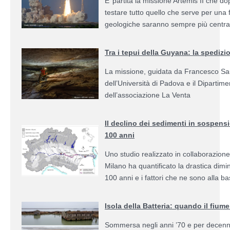
E’ partita la missione Artemis II che d
testare tutto quello che serve per una
geologiche saranno sempre più centra
Tra i tepui della Guyana: la spediz
La missione, guidata da Francesco Saur
dell’Università di Padova e il Dipartim
dell’associazione La Venta
Il declino dei sedimenti in sospens
100 anni
Uno studio realizzato in collaborazione 
Milano ha quantificato la drastica dimi
100 anni e i fattori che ne sono alla b
Isola della Batteria: quando il fiume
Sommersa negli anni ’70 e per decenni 