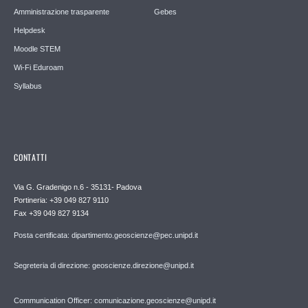
Amministrazione trasparente
Gebes
Helpdesk
Moodle STEM
Wi-Fi Eduroam
Syllabus
CONTATTI
Via G. Gradenigo n.6 - 35131- Padova
Portineria: +39 049 827 9110
Fax +39 049 827 9134
Posta certificata: dipartimento.geoscienze@pec.unipd.it
Segreteria di direzione: geoscienze.direzione@unipd.it
Communication Officer: comunicazione.geoscienze@unipd.it