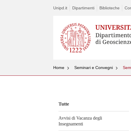
Unipd.it
Dipartimenti
Biblioteche
Con
Home
Seminari e Convegni
Semi
Vai
al
contenuto
Tutte
Avvisi di Vacanza degli
Insegnamenti