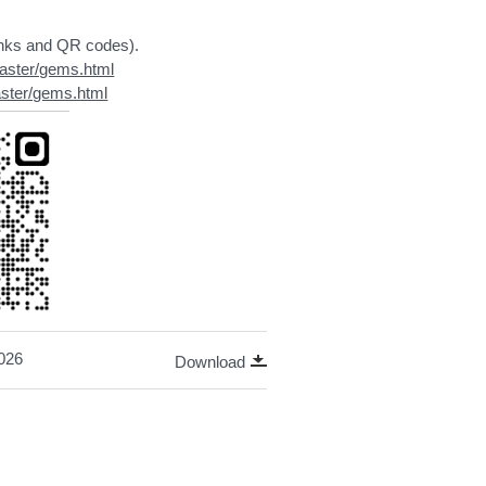
inks and QR codes).
master/gems.html
aster/gems.html
2026
Download