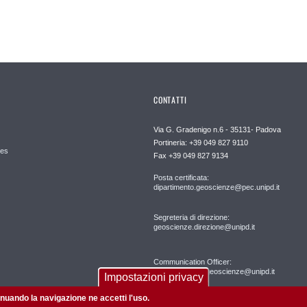
CONTATTI
Via G. Gradenigo n.6 - 35131- Padova
Portineria: +39 049 827 9110
es
Fax +39 049 827 9134
Posta certificata:
dipartimento.geoscienze@pec.unipd.it
Segreteria di direzione:
geoscienze.direzione@unipd.it
Communication Officer:
comunicazione.geoscienze@unipd.it
Impostazioni privacy
tinuando la navigazione ne accetti l'uso.