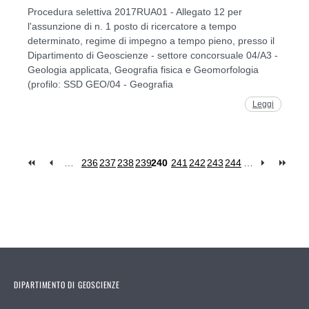
Procedura selettiva 2017RUA01 - Allegato 12 per
l'assunzione di n. 1 posto di ricercatore a tempo
determinato, regime di impegno a tempo pieno, presso il
Dipartimento di Geoscienze - settore concorsuale 04/A3 -
Geologia applicata, Geografia fisica e Geomorfologia
(profilo: SSD GEO/04 - Geografia
Leggi
…
236
237
238
239
240
241
242
243
244
…
Pages
DIPARTIMENTO DI GEOSCIENZE